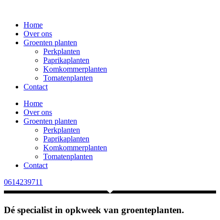
Ga
naar
Home
de
Over ons
inhoud
Groenten planten
Perkplanten
Paprikaplanten
Komkommerplanten
Tomatenplanten
Contact
Home
Over ons
Groenten planten
Perkplanten
Paprikaplanten
Komkommerplanten
Tomatenplanten
Contact
0614239711
Dé specialist in opkweek van groenteplanten.